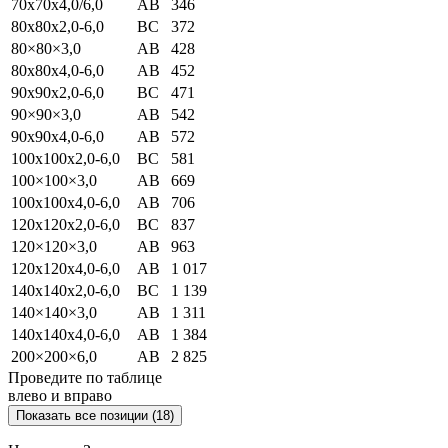
70x70x4,0/6,0
АВ
346
80x80x2,0-6,0
ВС
372
80×80×3,0
АВ
428
80x80x4,0-6,0
АВ
452
90x90x2,0-6,0
ВС
471
90×90×3,0
АВ
542
90x90x4,0-6,0
АВ
572
100x100x2,0-6,0
ВС
581
100×100×3,0
АВ
669
100x100x4,0-6,0
АВ
706
120x120x2,0-6,0
ВС
837
120×120×3,0
АВ
963
120x120x4,0-6,0
АВ
1 017
140x140x2,0-6,0
ВС
1 139
140×140×3,0
АВ
1 311
140x140x4,0-6,0
АВ
1 384
200×200×6,0
АВ
2 825
Проведите по таблице
влево и вправо
Показать все позиции (18)