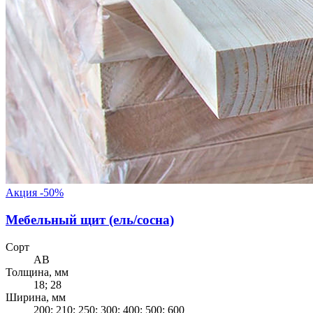
Акция -50%
Мебельный щит (ель/сосна)
Сорт
AB
Толщина, мм
18; 28
Ширина, мм
200; 210; 250; 300; 400; 500; 600