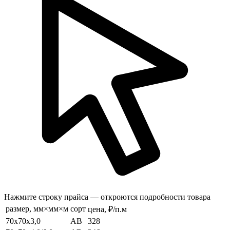
Нажмите строку прайса — откроются подробности товара
размер, мм×мм×м
сорт
цена, ₽/п.м
70x70x3,0
АВ
328