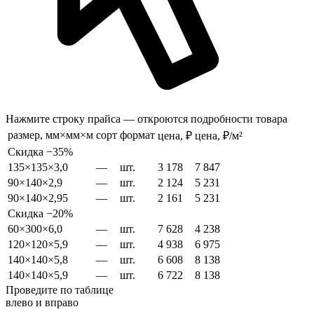
Нажмите строку прайса — откроются подробности товара
размер, мм×мм×м
сорт
формат
цена, ₽
цена, ₽/м²
Скидка −35%
135×135×3,0
—
шт.
3 178
7 847
90×140×2,9
—
шт.
2 124
5 231
90×140×2,95
—
шт.
2 161
5 231
Скидка −20%
60×300×6,0
—
шт.
7 628
4 238
120×120×5,9
—
шт.
4 938
6 975
140×140×5,8
—
шт.
6 608
8 138
140×140×5,9
—
шт.
6 722
8 138
Проведите по таблице
влево и вправо