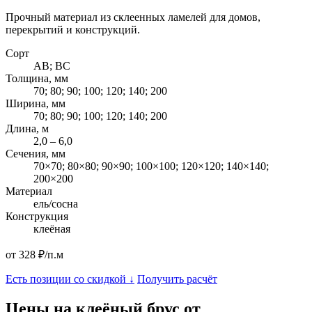
Прочный материал из склеенных ламелей для домов,
перекрытий и конструкций.
Сорт
AB; BC
Толщина, мм
70; 80; 90; 100; 120; 140; 200
Ширина, мм
70; 80; 90; 100; 120; 140; 200
Длина, м
2,0 – 6,0
Сечения, мм
70×70; 80×80; 90×90; 100×100; 120×120; 140×140;
200×200
Материал
ель/сосна
Конструкция
клеёная
от 328 ₽/п.м
Есть позиции со скидкой ↓
Получить расчёт
Цены на клеёный брус от